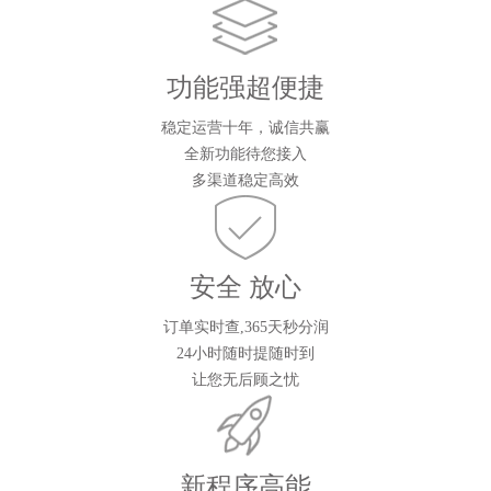
功能强超便捷
稳定运营十年，诚信共赢
全新功能待您接入
多渠道稳定高效
安全 放心
订单实时查,365天秒分润
24小时随时提随时到
让您无后顾之忧
新程序高能